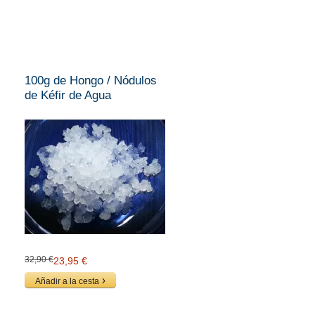
100g de Hongo / Nódulos
de Kéfir de Agua
32,90 €
23,95 €
Añadir a la cesta