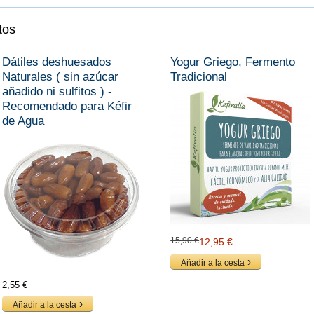
tos
Dátiles deshuesados
Yogur Griego, Fermento
Naturales ( sin azúcar
Tradicional
añadido ni sulfitos ) -
Recomendado para Kéfir
de Agua
15,90 €
12,95 €
Añadir a la cesta
2,55 €
Añadir a la cesta