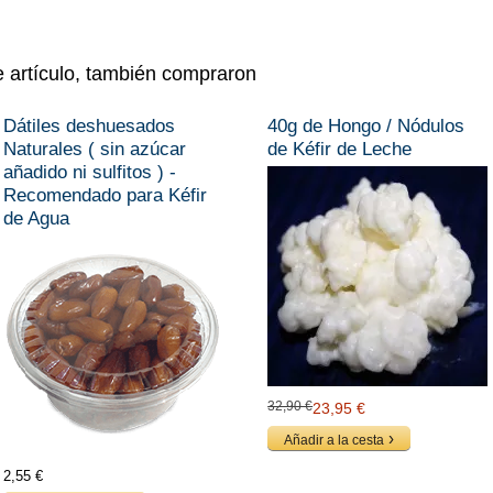
e artículo, también compraron
Dátiles deshuesados
40g de Hongo / Nódulos
Naturales ( sin azúcar
de Kéfir de Leche
añadido ni sulfitos ) -
Recomendado para Kéfir
de Agua
32,90 €
23,95 €
Añadir a la cesta
2,55 €