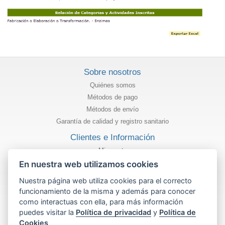
Sobre nosotros
Quiénes somos
Métodos de pago
Métodos de envío
Garantía de calidad y registro sanitario
Clientes e Información
Mi cuenta
Estado de mi pedido
En nuestra web utilizamos cookies
Información
Nuestra página web utiliza cookies para el correcto
funcionamiento de la misma y además para conocer
Política de privacidad
como interactuas con ella, para más información
Términos y condiciones de uso
puedes visitar la
Política de privacidad
y
Política de
Política de cookies
Cookies