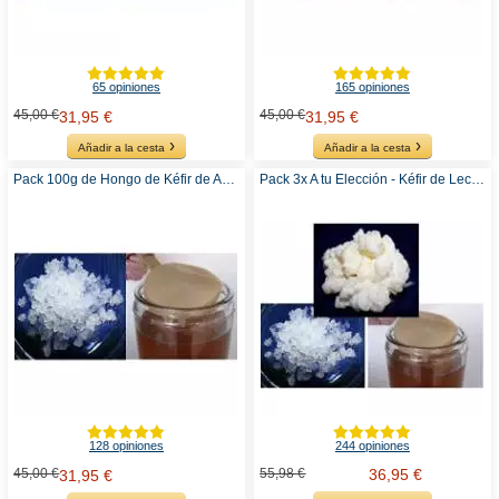
65 opiniones
165 opiniones
45,00 €
45,00 €
31,95 €
31,95 €
Añadir a la cesta
Añadir a la cesta
Pack 100g de Hongo de Kéfir de Agua + Disco SCOBY Kombucha
Pack 3x A tu Elección - Kéfir de Leche, Agua o Kombucha
128 opiniones
244 opiniones
45,00 €
55,98 €
36,95 €
31,95 €