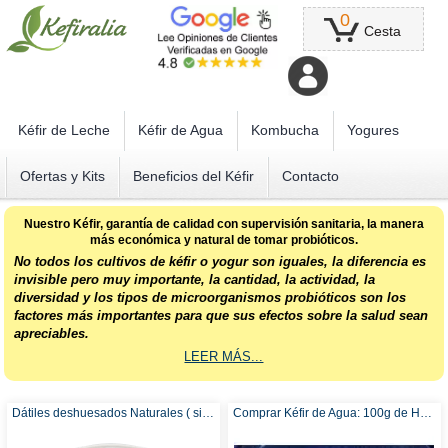
0
Cesta
Kéfir de Leche
Kéfir de Agua
Kombucha
Yogures
Ofertas y Kits
Beneficios del Kéfir
Contacto
Nuestro Kéfir, garantía de calidad con supervisión sanitaria, la manera
más económica y natural de tomar probióticos.
No todos los cultivos de kéfir o yogur son iguales, la diferencia es
invisible pero muy importante, la cantidad, la actividad, la
diversidad y los tipos de microorganismos probióticos son los
factores más importantes para que sus efectos sobre la salud sean
apreciables.
LEER MÁS...
Dátiles deshuesados Naturales ( sin azúcar añadido ni sulfitos ) - Recomendado para Kéfir de Agua
Comprar Kéfir de Agua: 100g de Hongo / Nódulos