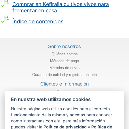
Comprar en Kefiralia cultivos vivos para
fermentar en casa
Índice de contenidos
Sobre nosotros
Quiénes somos
Métodos de pago
Métodos de envío
Garantía de calidad y registro sanitario
Clientes e Información
Mi cuenta
Estado de mi pedido
En nuestra web utilizamos cookies
Información
Nuestra página web utiliza cookies para el correcto
funcionamiento de la misma y además para conocer
Política de privacidad
como interactuas con ella, para más información
Términos y condiciones de uso
puedes visitar la
Política de privacidad
y
Política de
Política de cookies