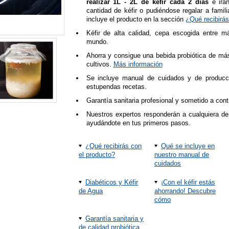
realizar 1L - 2L de kéfir cada 2 días
e irá
cantidad de kéfir o pudiéndose regalar a fami
incluye el producto en la sección
¿Qué recibirás
Kéfir de alta calidad, cepa escogida entre m
mundo.
Ahorra y consigue una bebida probiótica de má
cultivos.
Más información
Se incluye manual de cuidados y de producci
estupendas recetas.
Garantía sanitaria profesional y sometido a cont
Nuestros expertos responderán a cualquiera de
ayudándote en tus primeros pasos.
¿Qué recibirás con
Qué se incluye en
el producto?
nuestro manual de
cuidados
Diabéticos y Kéfir
¡Con el kéfir estás
de Agua
ahorrando! Descubre
cómo
Garantía sanitaria y
de calidad probiótica