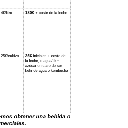
180€
4€/litro
+ coste de la leche
25€
25€/cultivo
iniciales + coste de
la leche, o agua/té +
azúcar en caso de ser
kéfir de agua o kombucha
odemos obtener una bebida o
erciales.