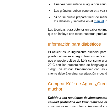
Una vez fermentado el agua con azúcar
Los gránulos deben ponerse otra vez 
Si no se quiere preparar kéfir de man
los detalles y secretos en el
manual
in
Las técnicas para obtener un sabor óptim
que se incluye con todos nuestros product
Información para diabéticos
El azúcar es un ingrediente esencial para
puede cultivarse a largo plazo sin azúca
que el propio cultivo de kéfir consume g
20°C con las proporciones de hongo/agua
120g/L de azúcar. Preparándolo con las
cliente deberá evaluar su situación y decidi
Comprar Kéfir de Agua: ¿Crees
mucho!
Debido a los requisitos de almacenamie
calidad probiótica del kéfir realizado e
consumidor es muy inferior. Aunque el cost