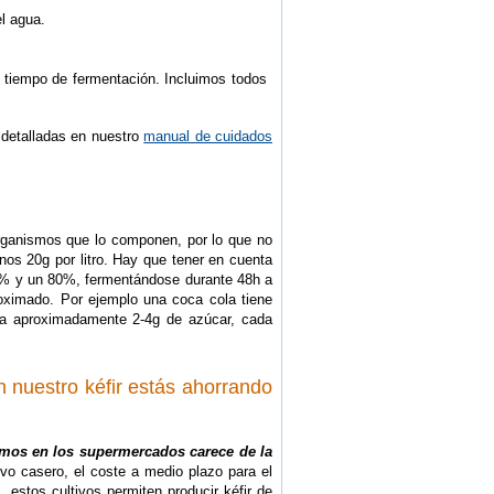
l agua.
el tiempo de fermentación. Incluimos todos
 detalladas en nuestro
manual de cuidados
oorganismos que lo componen, por lo que no
os 20g por litro. Hay que tener en cuenta
50% y un 80%, fermentándose durante 48h a
oximado. Por ejemplo una coca cola tiene
ía aproximadamente 2-4g de azúcar, cada
 nuestro kéfir estás ahorrando
ramos en los supermercados carece de la
vo casero, el coste a medio plazo para el
, estos cultivos permiten producir kéfir de