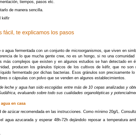
rmentación, tiempos, pasos etc.
tarlo de manera sencilla.
 kéfir
s fácil, te explicamos los pasos
che o agua fermentada con un conjunto de microorganismos, que viven en si
a diferencia de lo que mucha gente cree, no es un hongo, si no una comunida
tos más complejos que existen y en algunos estudios se han detectado en 
idad, producen los gránulos típicos de los cultivos de kéfir, que no son 
líquido fermentado por dichas bacterias. Esos gránulos son precisamente lo m
sobres o cápsulas con polvo que se venden en algunos establecimientos.
 de leche y agua han sido escogidas entre más de 10 cepas analizadas y ob
Sudáfrica, evaluando sobre todo sus cualidades organolépticas y potencialmen
e agua en casa
dad de azúcar recomendada en las instrucciones. Como mínimo 20g/L. Consult
en el agua azucarada y esperar 48h-72h dejándolo reposar a temperatura amb
.