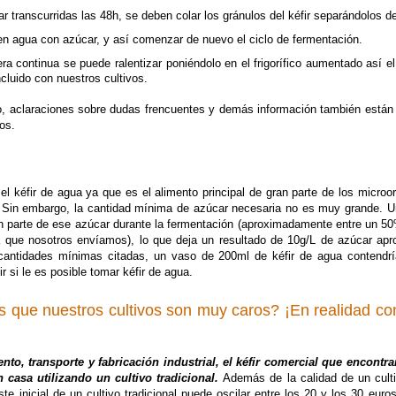
 transcurridas las 48h, se deben colar los gránulos del kéfir separándolos de
en agua con azúcar, y así comenzar de nuevo el ciclo de fermentación.
era continua se puede ralentizar poniéndolo en el frigorífico aumentado así 
cluido con nuestros cultivos.
o, aclaraciones sobre dudas frencuentes y demás información también están
os.
 el kéfir de agua ya que es el alimento principal de gran parte de los micr
r. Sin embargo, la cantidad mínima de azúcar necesaria no es muy grande. Un
ran parte de ese azúcar durante la fermentación (aproximadamente entre un 
 que nosotros envíamos), lo que deja un resultado de 10g/L de azúcar apr
 cantidades mínimas citadas, un vaso de 200ml de kéfir de agua contendr
r si le es posible tomar kéfir de agua.
 que nuestros cultivos son muy caros? ¡En realidad con
nto, transporte y fabricación industrial, el kéfir comercial que encont
n casa utilizando un cultivo tradicional.
Además de la calidad de un culti
e inicial de un cultivo tradicional puede oscilar entre los 20 y los 30 euros