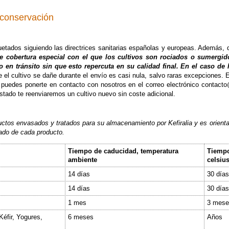
 conservación
etados siguiendo las directrices sanitarias españolas y europeas. Además,
e cobertura especial con el que los cultivos son rociados o sumergido
en tránsito sin que esto repercuta en su calidad final. En el caso de l
ue el cultivo se dañe durante el envío es casi nula, salvo raras excepciones. 
 puedes ponerte en contacto con nosotros en el correo electrónico contacto
stado te reenviaremos un cultivo nuevo sin coste adicional.
uctos envasados y tratados para su almacenamiento por Kefiralia y es orient
tado de cada producto.
Tiempo de caducidad, temperatura
Tiempo
ambiente
celsiu
14 días
30 días
14 días
30 días
1 mes
3 mese
éfir, Yogures,
6 meses
Años