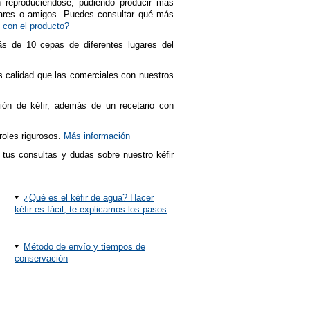
n reproduciéndose, pudiendo producir más
liares o amigos. Puedes consultar qué más
 con el producto?
ás de 10 cepas de diferentes lugares del
s calidad que las comerciales con nuestros
ón de kéfir, además de un recetario con
roles rigurosos.
Más información
 tus consultas y dudas sobre nuestro kéfir
¿Qué es el kéfir de agua? Hacer
kéfir es fácil, te explicamos los pasos
Método de envío y tiempos de
conservación