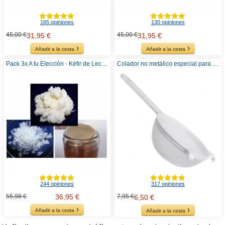
165 opiniones
130 opiniones
45,00 €
45,00 €
31,95 €
31,95 €
Añadir a la cesta
Añadir a la cesta
Pack 3x A tu Elección - Kéfir de Leche, Agua o Kombucha
Colador no metálico especial para Kéfir
244 opiniones
317 opiniones
55,98 €
36,95 €
7,95 €
6,50 €
Añadir a la cesta
Añadir a la cesta