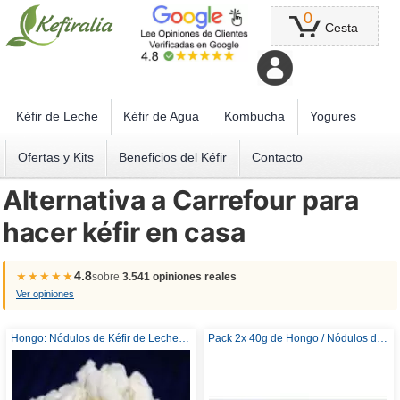
0
Cesta
Kéfir de Leche
Kéfir de Agua
Kombucha
Yogures
Ofertas y Kits
Beneficios del Kéfir
Contacto
Alternativa a Carrefour para
hacer kéfir en casa
4.8
★★★★★
sobre
3.541 opiniones reales
Ver opiniones
Hongo: Nódulos de Kéfir de Leche 40g, Gránulos, Granos
Pack 2x 40g de Hongo / Nódulos de Kéfir de Leche