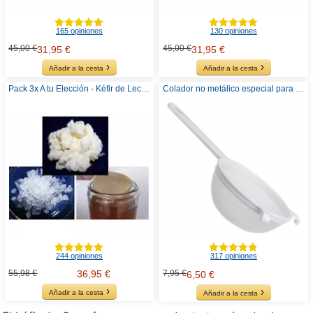
165 opiniones
130 opiniones
45,00 €
45,00 €
31,95 €
31,95 €
Añadir a la cesta
Añadir a la cesta
Pack 3x A tu Elección - Kéfir de Leche, Agua o Kombucha
Colador no metálico especial para Kéfir
244 opiniones
317 opiniones
55,98 €
36,95 €
7,95 €
6,50 €
Añadir a la cesta
Añadir a la cesta