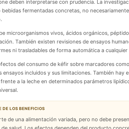
ne deben interpretarse con prudencia. La investigació
o o bebidas fermentadas concretas, no necesariamente 
.
cribe microorganismos vivos, ácidos orgánicos, pépti
ación. También existen revisiones de ensayos human
rmes ni trasladables de forma automática a cualquier
efectos del consumo de kéfir sobre marcadores como 
s ensayos incluidos y sus limitaciones. También hay es
 frente a la leche en determinados parámetros lipídic
iversal.
 DE LOS BENEFICIOS
arte de una alimentación variada, pero no debe prese
de salud. Los efectos dependen del producto concreto