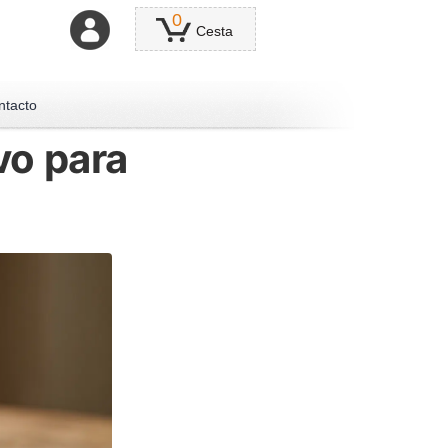
0
Cesta
ntacto
vo para